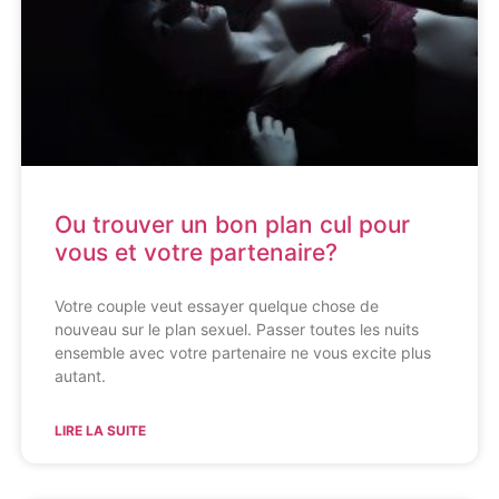
Ou trouver un bon plan cul pour
vous et votre partenaire?
Votre couple veut essayer quelque chose de
nouveau sur le plan sexuel. Passer toutes les nuits
ensemble avec votre partenaire ne vous excite plus
autant.
LIRE LA SUITE