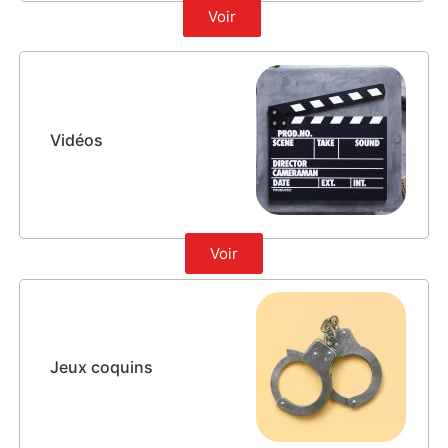
Voir
Voir
Vidéos
Voir
Jeux coquins